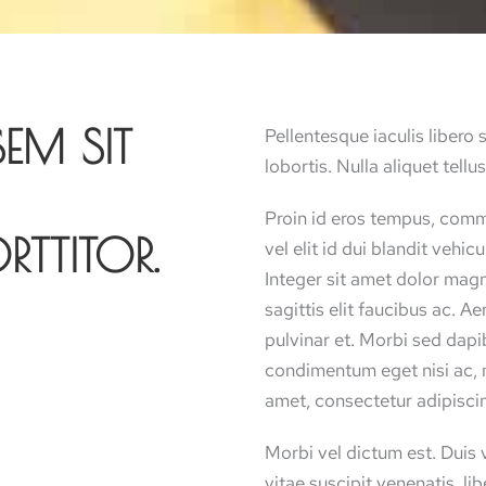
SEM SIT
Pellentesque iaculis libero 
lobortis. Nulla aliquet tell
Proin id eros tempus, comm
TTITOR.
vel elit id dui blandit vehic
Integer sit amet dolor magn
sagittis elit faucibus ac. 
pulvinar et. Morbi sed dap
condimentum eget nisi ac, m
amet, consectetur adipiscin
Morbi vel dictum est. Duis ve
vitae suscipit venenatis, li