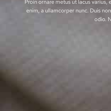
Proin ornare metus ut lacus varius,
enim, a ullamcorper nunc. Duis no
odio. N