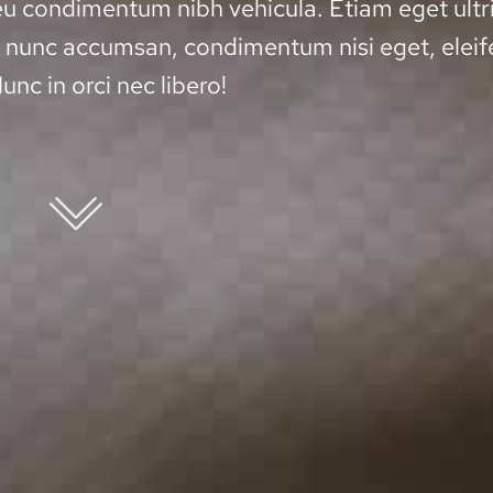
 eu condimentum nibh vehicula. Etiam eget ultr
n nunc accumsan, condimentum nisi eget, elei
unc in orci nec libero!