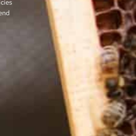
icies
fend