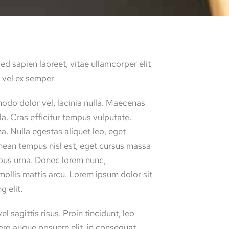
sed sapien laoreet, vitae ullamcorper elit
us vel ex semper
odo dolor vel, lacinia nulla. Maecenas
ula. Cras efficitur tempus vulputate.
a. Nulla egestas aliquet leo, eget
Aenean tempus nisl est, eget cursus massa
ibus urna. Donec lorem nunc,
ollis mattis arcu. Lorem ipsum dolor sit
g elit.
l sagittis risus. Proin tincidunt, leo
bero augue posuere elit, in consequat